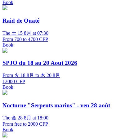
Book
Raid de Ouaté
The 土 15 8月 at 07:30
From 700 to 4700 CFP
Book
SPJO du 18 au 20 Aout 2026
From 火 18 8月 to 木 20 8月
12000 CFP
Book
Nocturne "Serpents marins" - ven 28 août
The 金 28 8月 at 18:00
From free to 2000 CFP
Book