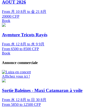
AOÛT 2026
From 月 10 8月 to 金 21 8月
20000 CFP
Book
Aventure Tricots Rayés
From 水 12 8月 to 水 9 9月
From 6500 to 8500 CFP
Book
Annonce commerciale
Affichez vous ici !
Sortie Baleines - Maxi Catamaran à voile
From 水 12 8月 to 日 30 8月
From 5850 to 12500 CFP