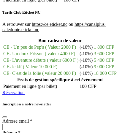
Tarifs Club Eticket NC
A retrouver sur
https://ce.eticket.nc
ou
https://canalplus-
caledonie.eticket.nc
Bon cadeau de valeur
CE - Un peu de Pep's ( Valeur 2000 F)
(-10%)
1 800 CFP
CE- Un doux Frisson ( valeur 4000 F)
(-10%)
3 600 CFP
CE- L'aventure débute ( valeur 6000 F )
(-10%)
5 400 CFP
CE- le kif ( Valeur 10 000 F)
(-10%)
9 000 CFP
CE- C'est de la folie ( valeur 20 000 F)
(-10%)
18 000 CFP
Frais de gestion spécifique à cet évènement
Paiement en ligne (par billet)
100 CFP
Réservation
Inscription à notre newsletter
Adresse email
*
Prénom
*