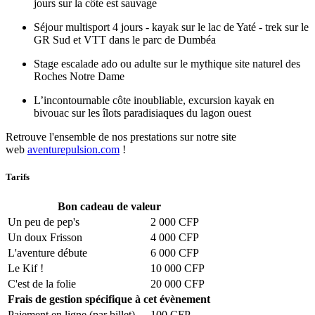
jours sur la côte est sauvage
Séjour multisport 4 jours - kayak sur le lac de Yaté - trek sur le
GR Sud et VTT dans le parc de Dumbéa
Stage escalade ado ou adulte sur le mythique site naturel des
Roches Notre Dame
L’incontournable côte inoubliable, excursion kayak en
bivouac sur les îlots paradisiaques du lagon ouest
Retrouve l'ensemble de nos prestations sur notre site
web
aventurepulsion.com
!
Tarifs
Bon cadeau de valeur
Un peu de pep's
2 000 CFP
Un doux Frisson
4 000 CFP
L'aventure débute
6 000 CFP
Le Kif !
10 000 CFP
C'est de la folie
20 000 CFP
Frais de gestion spécifique à cet évènement
Paiement en ligne (par billet)
100 CFP